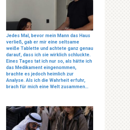
Jedes Mal, bevor mein Mann das Haus
verließ, gab er mir eine seltsame
weiße Tablette und achtete ganz genau
darauf, dass ich sie wirklich schluckte.
Eines Tages tat ich nur so, als hätte ich
das Medikament eingenommen,
brachte es jedoch heimlich zur
Analyse. Als ich die Wahrheit erfuhr,
brach für mich eine Welt zusammen…