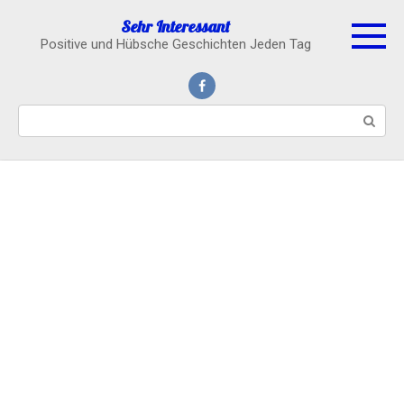
Skip
Sehr Interessant
to
Positive und Hübsche Geschichten Jeden Tag
content
Search: