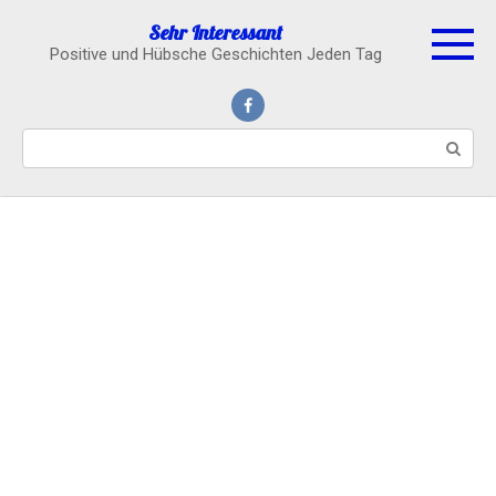
Skip
Sehr Interessant
to
Positive und Hübsche Geschichten Jeden Tag
content
Search: