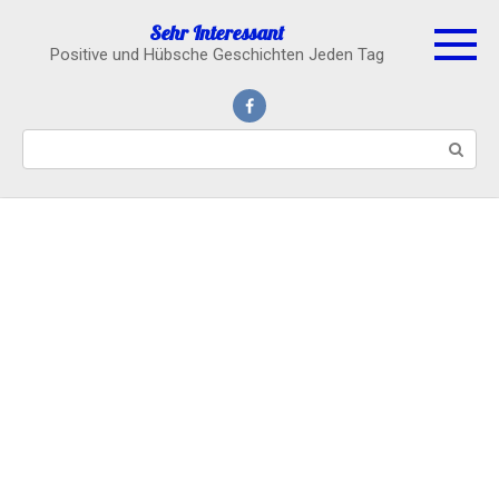
Skip
Sehr Interessant
to
Positive und Hübsche Geschichten Jeden Tag
content
Search: