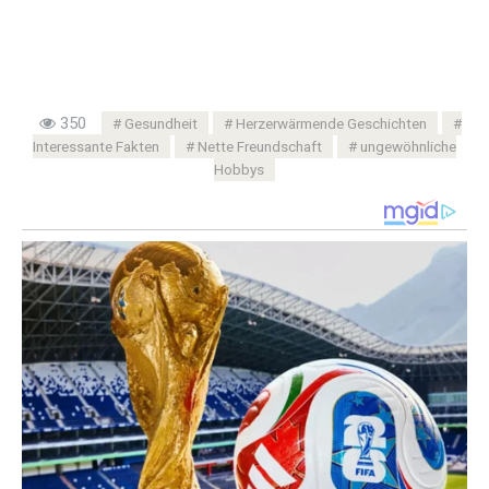
350
Gesundheit
Herzerwärmende Geschichten
Interessante Fakten
Nette Freundschaft
ungewöhnliche
Hobbys