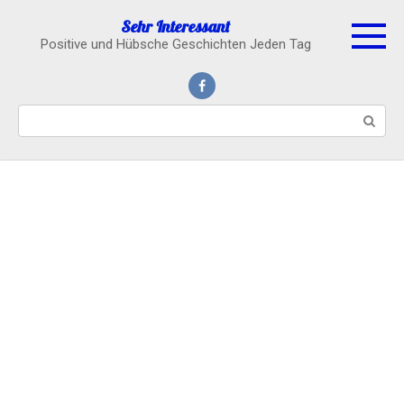
Skip
Sehr Interessant
to
Positive und Hübsche Geschichten Jeden Tag
content
Search: