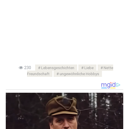
230
Lebensgeschichten
Liebe
Nette
Freundschaft
ungewöhnliche Hobbys