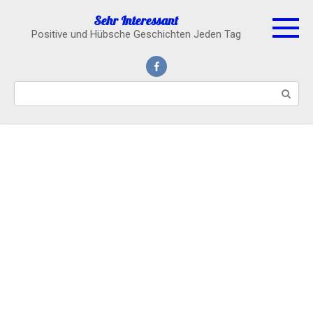
Skip
Sehr Interessant
to
Positive und Hübsche Geschichten Jeden Tag
content
Search: