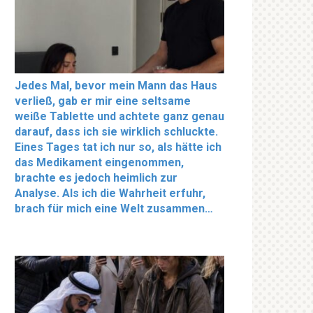
Jedes Mal, bevor mein Mann das Haus
verließ, gab er mir eine seltsame
weiße Tablette und achtete ganz genau
darauf, dass ich sie wirklich schluckte.
Eines Tages tat ich nur so, als hätte ich
das Medikament eingenommen,
brachte es jedoch heimlich zur
Analyse. Als ich die Wahrheit erfuhr,
brach für mich eine Welt zusammen…