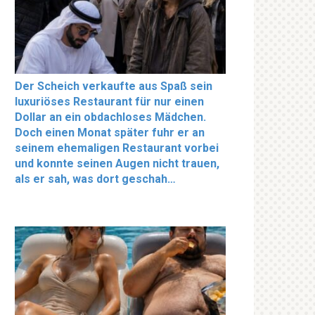
Der Scheich verkaufte aus Spaß sein
luxuriöses Restaurant für nur einen
Dollar an ein obdachloses Mädchen.
Doch einen Monat später fuhr er an
seinem ehemaligen Restaurant vorbei
und konnte seinen Augen nicht trauen,
als er sah, was dort geschah…