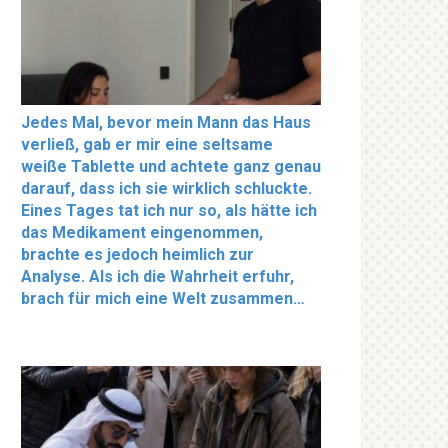
Jedes Mal, bevor mein Mann das Haus
verließ, gab er mir eine seltsame
weiße Tablette und achtete ganz genau
darauf, dass ich sie wirklich schluckte.
Eines Tages tat ich nur so, als hätte ich
das Medikament eingenommen,
brachte es jedoch heimlich zur
Analyse. Als ich die Wahrheit erfuhr,
brach für mich eine Welt zusammen…