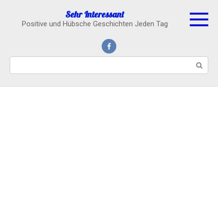
Skip
Sehr Interessant
to
Positive und Hübsche Geschichten Jeden Tag
content
Search: