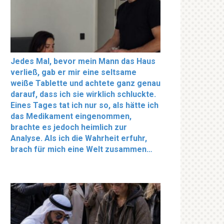
Jedes Mal, bevor mein Mann das Haus
verließ, gab er mir eine seltsame
weiße Tablette und achtete ganz genau
darauf, dass ich sie wirklich schluckte.
Eines Tages tat ich nur so, als hätte ich
das Medikament eingenommen,
brachte es jedoch heimlich zur
Analyse. Als ich die Wahrheit erfuhr,
brach für mich eine Welt zusammen…