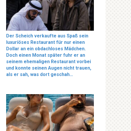
Der Scheich verkaufte aus Spaß sein
luxuriöses Restaurant für nur einen
Dollar an ein obdachloses Mädchen.
Doch einen Monat später fuhr er an
seinem ehemaligen Restaurant vorbei
und konnte seinen Augen nicht trauen,
als er sah, was dort geschah…