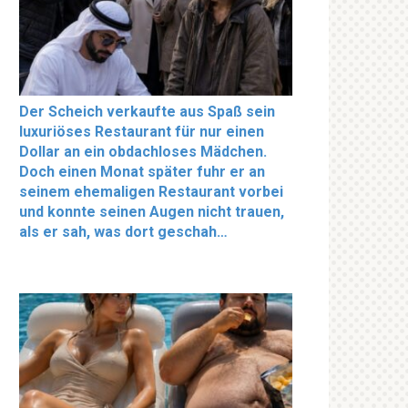
Der Scheich verkaufte aus Spaß sein
luxuriöses Restaurant für nur einen
Dollar an ein obdachloses Mädchen.
Doch einen Monat später fuhr er an
seinem ehemaligen Restaurant vorbei
und konnte seinen Augen nicht trauen,
als er sah, was dort geschah…