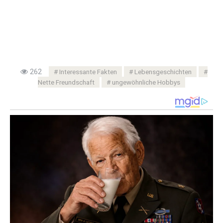
262
Interessante Fakten
Lebensgeschichten
Nette Freundschaft
ungewöhnliche Hobbys