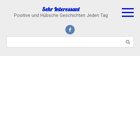
Skip
Sehr Interessant
to
Positive und Hübsche Geschichten Jeden Tag
content
Search: