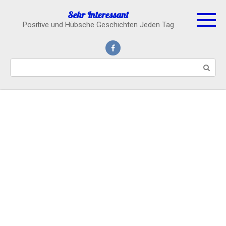
Skip
Sehr Interessant
to
Positive und Hübsche Geschichten Jeden Tag
content
Search: