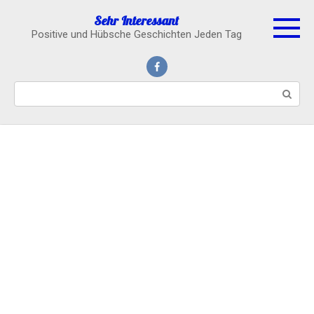
Skip
Sehr Interessant
to
Positive und Hübsche Geschichten Jeden Tag
content
Search: