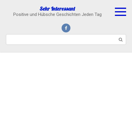
Skip
Sehr Interessant
to
Positive und Hübsche Geschichten Jeden Tag
content
Search: