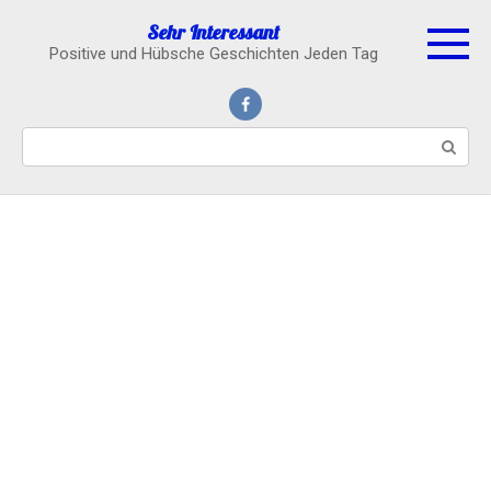
Skip
Sehr Interessant
to
Positive und Hübsche Geschichten Jeden Tag
content
Search: