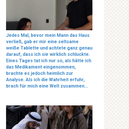
Jedes Mal, bevor mein Mann das Haus
verließ, gab er mir eine seltsame
weiße Tablette und achtete ganz genau
darauf, dass ich sie wirklich schluckte.
Eines Tages tat ich nur so, als hätte ich
das Medikament eingenommen,
brachte es jedoch heimlich zur
Analyse. Als ich die Wahrheit erfuhr,
brach für mich eine Welt zusammen…