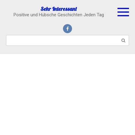
Skip
Sehr Interessant
to
Positive und Hübsche Geschichten Jeden Tag
content
Search: