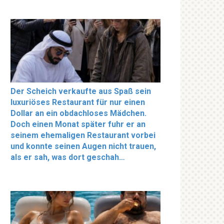
Der Scheich verkaufte aus Spaß sein
luxuriöses Restaurant für nur einen
Dollar an ein obdachloses Mädchen.
Doch einen Monat später fuhr er an
seinem ehemaligen Restaurant vorbei
und konnte seinen Augen nicht trauen,
als er sah, was dort geschah…