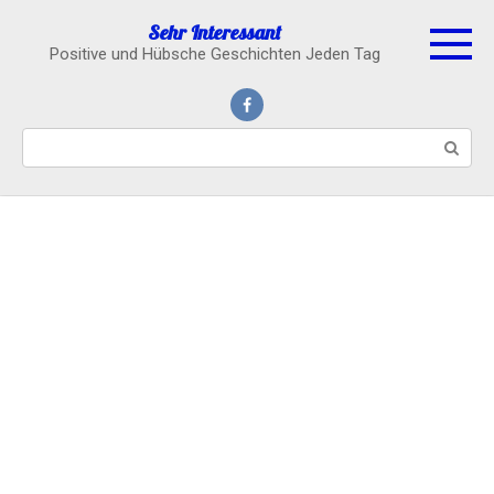
Skip
Sehr Interessant
to
Positive und Hübsche Geschichten Jeden Tag
content
Search: