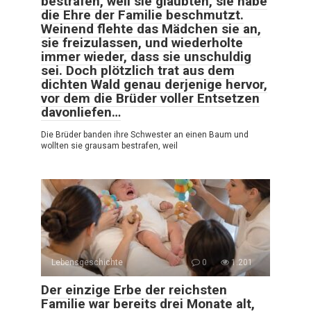
bestrafen, weil sie glaubten, sie habe
die Ehre der Familie beschmutzt.
Weinend flehte das Mädchen sie an,
sie freizulassen, und wiederholte
immer wieder, dass sie unschuldig
sei. Doch plötzlich trat aus dem
dichten Wald genau derjenige hervor,
vor dem die Brüder voller Entsetzen
davonliefen…
Die Brüder banden ihre Schwester an einen Baum und
wollten sie grausam bestrafen, weil
Lebensgeschichte
0
1.201
Der einzige Erbe der reichsten
Familie war bereits drei Monate alt,