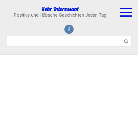
Skip
Sehr Interessant
to
Positive und Hübsche Geschichten Jeden Tag
content
Search: