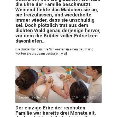
die Ehre der Familie beschmutzt.
Weinend flehte das Mädchen sie an,
sie freizulassen, und wiederholte
immer wieder, dass sie unschuldig
sei. Doch plötzlich trat aus dem
dichten Wald genau derjenige hervor,
vor dem die Brüder voller Entsetzen
davonliefen…
Die Brüder banden ihre Schwester an einen Baum und
wollten sie grausam bestrafen, weil
Lebensgeschichte
0
1.201
Der einzige Erbe der reichsten
Familie war bereits drei Monate alt,