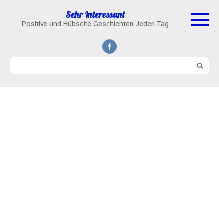
Skip
Sehr Interessant
to
Positive und Hübsche Geschichten Jeden Tag
content
Search: