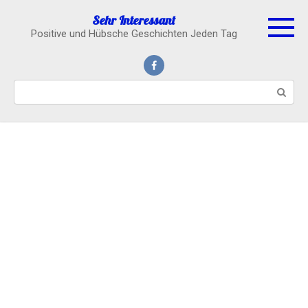
Skip
Sehr Interessant
to
Positive und Hübsche Geschichten Jeden Tag
content
Search: