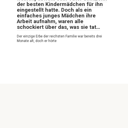
der besten Kindermädchen für ihn
eingestellt hatte. Doch als ein
einfaches junges Mädchen ihre
Arbeit aufnahm, waren alle
schockiert über das, was sie tat…
Der einzige Erbe der reichsten Familie war bereits drei
Monate alt, doch er hörte
© 2026 Sehr Interessant
Politische Vertraulichkeit
|
Cookie-Richtlinie
|
DMCA
|
Rückkopplung
|
Seitenverzeichnis
Alle Rechte vorbehalten. Bei Zitaten ist der Verweis auf unsere
Website zwingend erforderlich. Die vollständige oder teilweise
Reproduktion der Website-Artikel ist ohne direkten Link zu
https://sehrinteressant.com/ untersagt. Wer