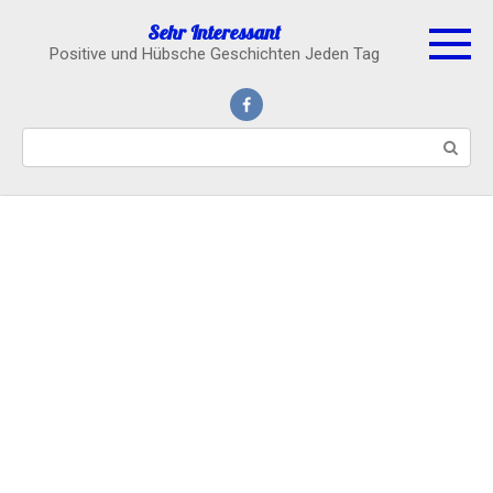
Skip
Sehr Interessant
to
Positive und Hübsche Geschichten Jeden Tag
content
Search: