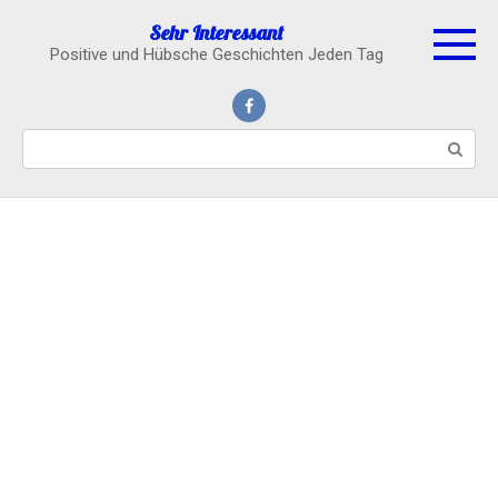
Skip
Sehr Interessant
to
Positive und Hübsche Geschichten Jeden Tag
content
Search: