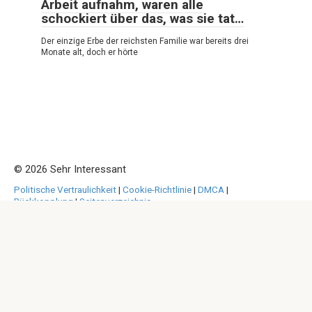
Arbeit aufnahm, waren alle
schockiert über das, was sie tat…
Der einzige Erbe der reichsten Familie war bereits drei
Monate alt, doch er hörte
© 2026 Sehr Interessant
Politische Vertraulichkeit
|
Cookie-Richtlinie
|
DMCA
|
Rückkopplung
|
Seitenverzeichnis
Alle Rechte vorbehalten. Bei Zitaten ist der Verweis auf unsere
Website zwingend erforderlich. Die vollständige oder teilweise
Reproduktion der Website-Artikel ist ohne direkten Link zu
https://sehrinteressant.com/ untersagt. Wer
Urheberrechtsverletzungen begeht, wird entsprechend
strafrechtlich verfolgt.