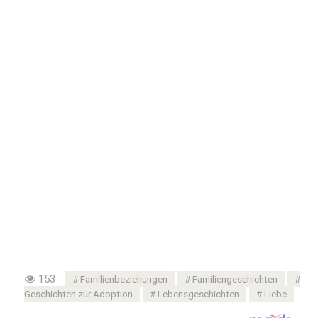
153
Familienbeziehungen
Familiengeschichten
Geschichten zur Adoption
Lebensgeschichten
Liebe