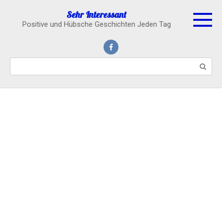
Skip
Sehr Interessant
to
Positive und Hübsche Geschichten Jeden Tag
content
Search: