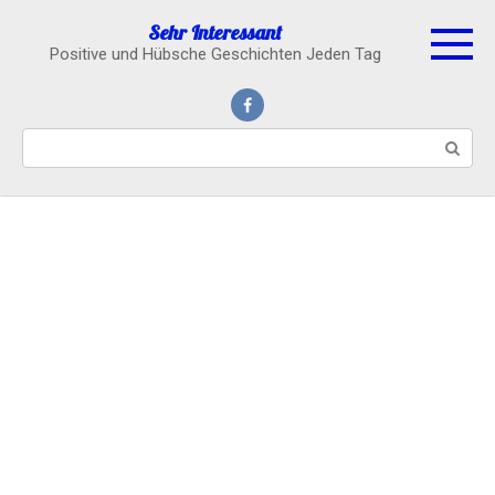
Skip
Sehr Interessant
to
Positive und Hübsche Geschichten Jeden Tag
content
Search: