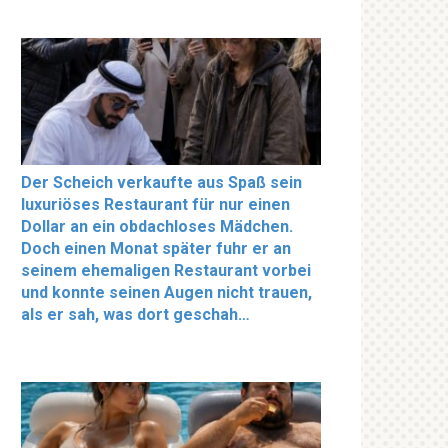
Der Scheich verkaufte aus Spaß sein
luxuriöses Restaurant für nur einen
Dollar an ein obdachloses Mädchen.
Doch einen Monat später fuhr er an
seinem ehemaligen Restaurant vorbei
und konnte seinen Augen nicht trauen,
als er sah, was dort geschah…