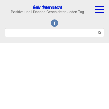
Skip
Sehr Interessant
to
Positive und Hübsche Geschichten Jeden Tag
content
Search: