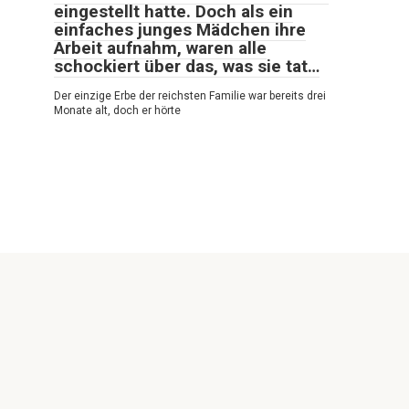
eingestellt hatte. Doch als ein
einfaches junges Mädchen ihre
Arbeit aufnahm, waren alle
schockiert über das, was sie tat…
Der einzige Erbe der reichsten Familie war bereits drei
Monate alt, doch er hörte
© 2026 Sehr Interessant
Politische Vertraulichkeit
|
Cookie-Richtlinie
|
DMCA
|
Rückkopplung
|
Seitenverzeichnis
Alle Rechte vorbehalten. Bei Zitaten ist der Verweis auf unsere
Website zwingend erforderlich. Die vollständige oder teilweise
Reproduktion der Website-Artikel ist ohne direkten Link zu
https://sehrinteressant.com/ untersagt. Wer
Urheberrechtsverletzungen begeht, wird entsprechend
strafrechtlich verfolgt.