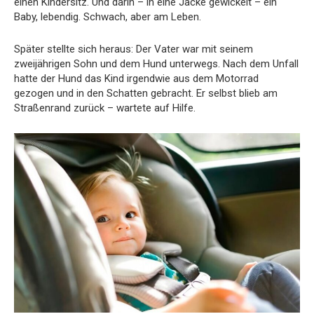
einen
Kindersitz.
Und
darin –
in
eine
Jacke
gewickelt –
ein
Baby,
lebendig.
Schwach,
aber
am
Leben.
Später
stellte
sich
heraus:
Der
Vater
war
mit
seinem
zweijährigen
Sohn
und
dem
Hund
unterwegs.
Nach
dem
Unfall
hatte
der
Hund
das
Kind
irgendwie
aus
dem
Motorrad
gezogen
und
in
den
Schatten
gebracht.
Er
selbst
blieb
am
Straßenrand
zurück –
wartete
auf
Hilfe.