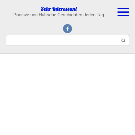
Skip
Sehr Interessant
to
Positive und Hübsche Geschichten Jeden Tag
content
Search: