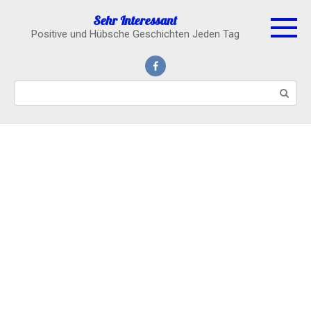
Skip
Sehr Interessant
to
Positive und Hübsche Geschichten Jeden Tag
content
Search: