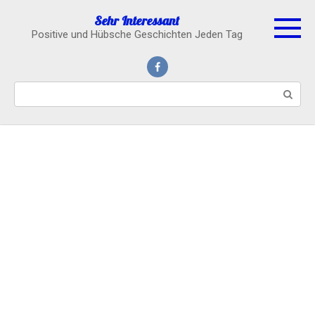
Skip
Sehr Interessant
to
Positive und Hübsche Geschichten Jeden Tag
content
Search: