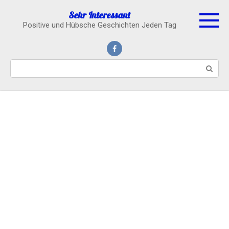
Skip
Sehr Interessant
to
Positive und Hübsche Geschichten Jeden Tag
content
Search: