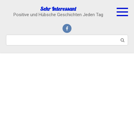
Skip
Sehr Interessant
to
Positive und Hübsche Geschichten Jeden Tag
content
Search: