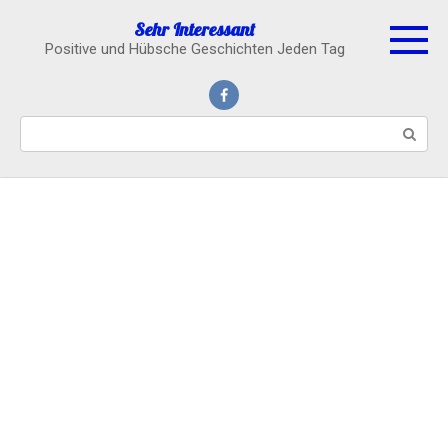
Skip
Sehr Interessant
to
Positive und Hübsche Geschichten Jeden Tag
content
Search: