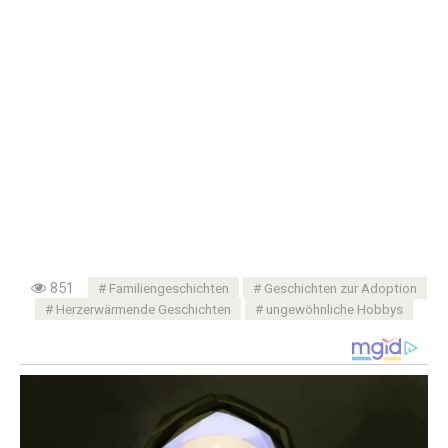
851
Familiengeschichten
Geschichten zur Adoption
Herzerwärmende Geschichten
ungewöhnliche Hobbys