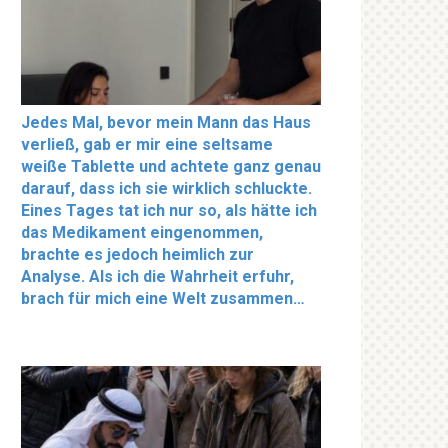
Jedes Mal, bevor mein Mann das Haus
verließ, gab er mir eine seltsame
weiße Tablette und achtete ganz genau
darauf, dass ich sie wirklich schluckte.
Eines Tages tat ich nur so, als hätte ich
das Medikament eingenommen,
brachte es jedoch heimlich zur
Analyse. Als ich die Wahrheit erfuhr,
brach für mich eine Welt zusammen…