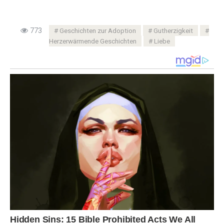
773
Geschichten zur Adoption
Gutherzigkeit
Herzerwärmende Geschichten
Liebe