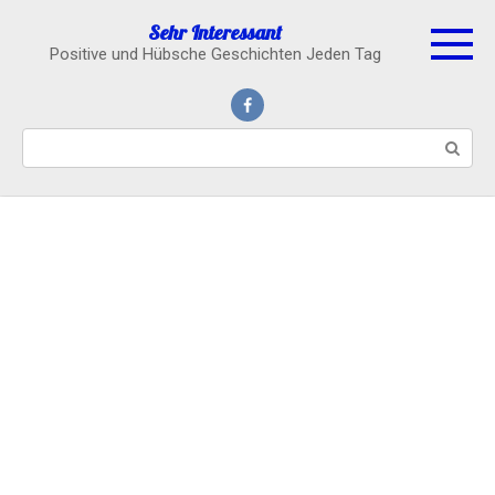
Skip
Sehr Interessant
to
Positive und Hübsche Geschichten Jeden Tag
content
Search: