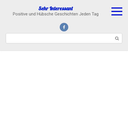
Skip
Sehr Interessant
to
Positive und Hübsche Geschichten Jeden Tag
content
Search: