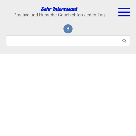
Skip
Sehr Interessant
to
Positive und Hübsche Geschichten Jeden Tag
content
Search: