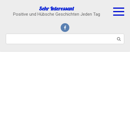
Skip
Sehr Interessant
to
Positive und Hübsche Geschichten Jeden Tag
content
Search: