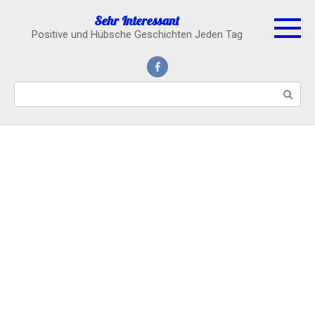
Skip
Sehr Interessant
to
Positive und Hübsche Geschichten Jeden Tag
content
Search: