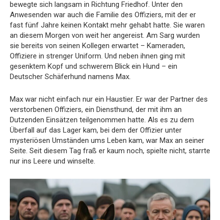
bewegte
sich
langsam
in
Richtung
Friedhof.
Unter
den
Anwesenden
war
auch
die
Familie
des
Offiziers,
mit
der
er
fast
fünf
Jahre
keinen
Kontakt
mehr
gehabt
hatte.
Sie
waren
an
diesem
Morgen
von
weit
her
angereist.
Am
Sarg
wurden
sie
bereits
von
seinen
Kollegen
erwartet –
Kameraden,
Offiziere
in
strenger
Uniform.
Und
neben
ihnen
ging
mit
gesenktem
Kopf
und
schwerem
Blick
ein
Hund –
ein
Deutscher
Schäferhund
namens
Max.
Max
war
nicht
einfach
nur
ein
Haustier.
Er
war
der
Partner
des
verstorbenen
Offiziers,
ein
Diensthund,
der
mit
ihm
an
Dutzenden
Einsätzen
teilgenommen
hatte.
Als
es
zu
dem
Überfall
auf
das
Lager
kam,
bei
dem
der
Offizier
unter
mysteriösen
Umständen
ums
Leben
kam,
war
Max
an
seiner
Seite.
Seit
diesem
Tag
fraß
er
kaum
noch,
spielte
nicht,
starrte
nur
ins
Leere
und
winselte.