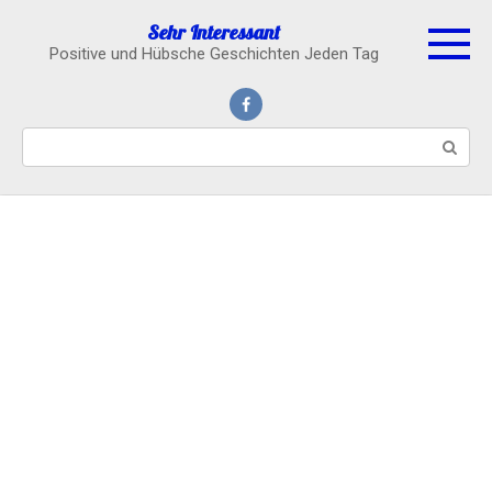
Skip
Sehr Interessant
to
Positive und Hübsche Geschichten Jeden Tag
content
Search: