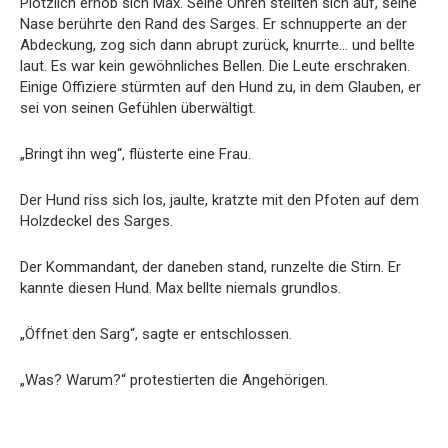
Plötzlich
erhob
sich
Max.
Seine
Ohren
stellten
sich
auf,
seine
Nase
berührte
den
Rand
des
Sarges.
Er
schnupperte
an
der
Abdeckung,
zog
sich
dann
abrupt
zurück,
knurrte…
und
bellte
laut.
Es
war
kein
gewöhnliches
Bellen.
Die
Leute
erschraken.
Einige
Offiziere
stürmten
auf
den
Hund
zu,
in
dem
Glauben,
er
sei
von
seinen
Gefühlen
überwältigt.
„
Bringt
ihn
weg“,
flüsterte
eine
Frau.
Der
Hund
riss
sich
los,
jaulte,
kratzte
mit
den
Pfoten
auf
dem
Holzdeckel
des
Sarges.
Der
Kommandant,
der
daneben
stand,
runzelte
die
Stirn.
Er
kannte
diesen
Hund.
Max
bellte
niemals
grundlos.
„
Öffnet
den
Sarg“,
sagte
er
entschlossen.
„
Was?
Warum?“
protestierten
die
Angehörigen.