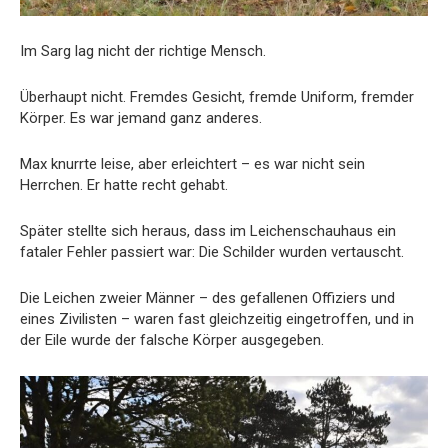
Im
Sarg
lag
nicht
der
richtige
Mensch.
Überhaupt
nicht.
Fremdes
Gesicht,
fremde
Uniform,
fremder
Körper.
Es
war
jemand
ganz
anderes.
Max
knurrte
leise,
aber
erleichtert –
es
war
nicht
sein
Herrchen.
Er
hatte
recht
gehabt.
Später
stellte
sich
heraus,
dass
im
Leichenschauhaus
ein
fataler
Fehler
passiert
war:
Die
Schilder
wurden
vertauscht.
Die
Leichen
zweier
Männer –
des
gefallenen
Offiziers
und
eines
Zivilisten –
waren
fast
gleichzeitig
eingetroffen,
und
in
der
Eile
wurde
der
falsche
Körper
ausgegeben.