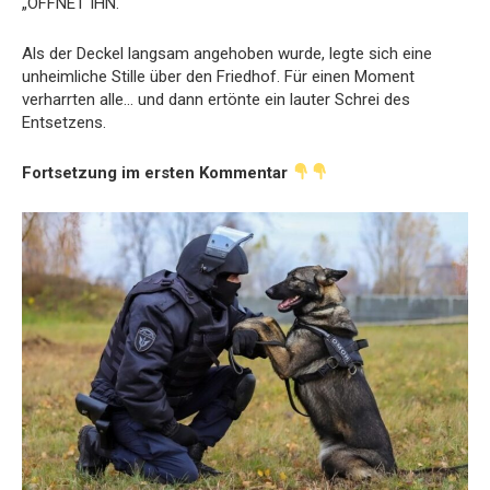
„
ÖFFNET
IHN.“
Als
der
Deckel
langsam
angehoben
wurde,
legte
sich
eine
unheimliche
Stille
über
den
Friedhof.
Für
einen
Moment
verharrten
alle…
und
dann
ertönte
ein
lauter
Schrei
des
Entsetzens.
Fortsetzung
im
ersten
Kommentar