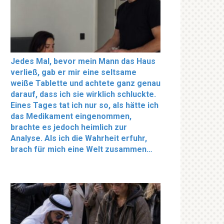
Jedes Mal, bevor mein Mann das Haus
verließ, gab er mir eine seltsame
weiße Tablette und achtete ganz genau
darauf, dass ich sie wirklich schluckte.
Eines Tages tat ich nur so, als hätte ich
das Medikament eingenommen,
brachte es jedoch heimlich zur
Analyse. Als ich die Wahrheit erfuhr,
brach für mich eine Welt zusammen…