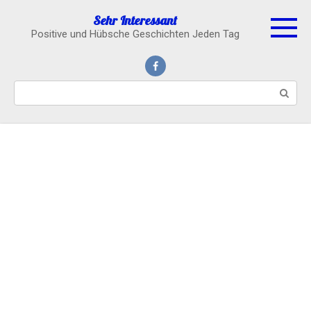
Skip
Sehr Interessant
to
Positive und Hübsche Geschichten Jeden Tag
content
Search: