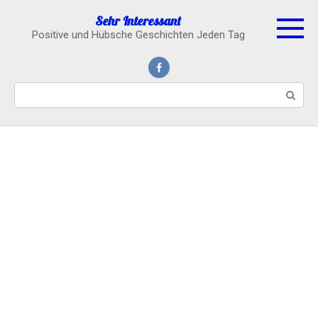
Skip
Sehr Interessant
to
Positive und Hübsche Geschichten Jeden Tag
content
Search: